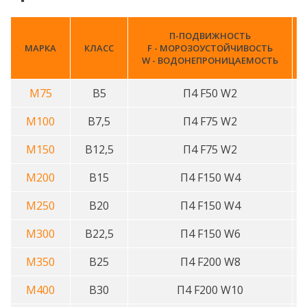
П-ПОДВИЖНОСТЬ
МАРКА
КЛАСС
F - МОРОЗОУСТОЙЧИВОСТЬ
W - ВОДОНЕПРОНИЦАЕМОСТЬ
М75
В5
П4 F50 W2
М100
В7,5
П4 F75 W2
М150
В12,5
П4 F75 W2
М200
В15
П4 F150 W4
М250
В20
П4 F150 W4
М300
В22,5
П4 F150 W6
М350
В25
П4 F200 W8
М400
В30
П4 F200 W10