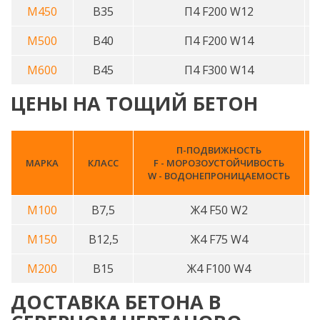
М450
В35
П4 F200 W12
М500
В40
П4 F200 W14
М600
В45
П4 F300 W14
ЦЕНЫ НА ТОЩИЙ БЕТОН
П-ПОДВИЖНОСТЬ
МАРКА
КЛАСС
F - МОРОЗОУСТОЙЧИВОСТЬ
W - ВОДОНЕПРОНИЦАЕМОСТЬ
М100
B7,5
Ж4 F50 W2
М150
B12,5
Ж4 F75 W4
М200
B15
Ж4 F100 W4
ДОСТАВКА БЕТОНА В