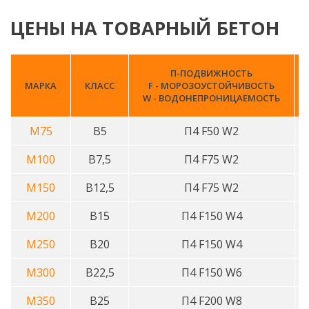
ЦЕНЫ НА ТОВАРНЫЙ БЕТОН
П-ПОДВИЖНОСТЬ
МАРКА
КЛАСС
F - МОРОЗОУСТОЙЧИВОСТЬ
W - ВОДОНЕПРОНИЦАЕМОСТЬ
М75
В5
П4 F50 W2
М100
В7,5
П4 F75 W2
М150
В12,5
П4 F75 W2
М200
В15
П4 F150 W4
М250
В20
П4 F150 W4
М300
В22,5
П4 F150 W6
М350
В25
П4 F200 W8