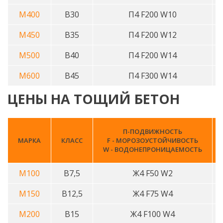
М400
В30
П4 F200 W10
М450
В35
П4 F200 W12
М500
В40
П4 F200 W14
М600
В45
П4 F300 W14
ЦЕНЫ НА ТОЩИЙ БЕТОН
П-ПОДВИЖНОСТЬ
МАРКА
КЛАСС
F - МОРОЗОУСТОЙЧИВОСТЬ
W - ВОДОНЕПРОНИЦАЕМОСТЬ
М100
B7,5
Ж4 F50 W2
М150
B12,5
Ж4 F75 W4
М200
B15
Ж4 F100 W4