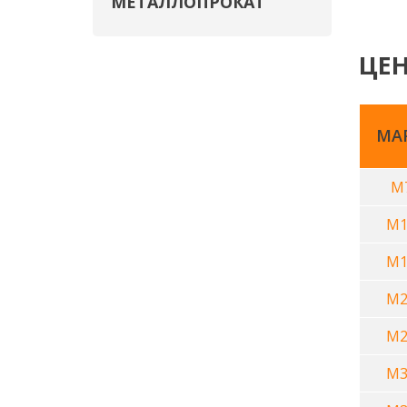
МЕТАЛЛОПРОКАТ
ЦЕН
МА
М
М1
М1
М2
М2
М3