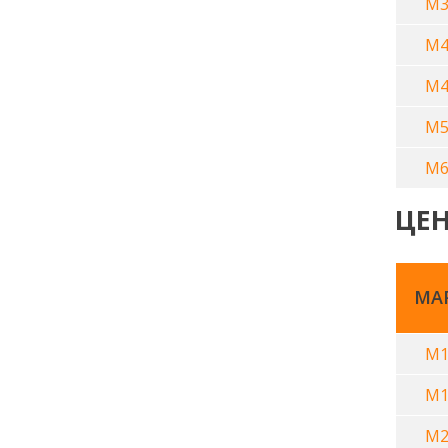
М3
М4
М4
М5
М6
ЦЕ
МА
М1
М1
М2