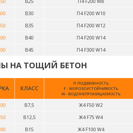
50
В25
П4 F200 W8
00
В30
П4 F200 W10
50
В35
П4 F200 W12
00
В40
П4 F200 W14
00
В45
П4 F300 W14
НЫ НА ТОЩИЙ БЕТОН
П-ПОДВИЖНОСТЬ
РКА
КЛАСС
F - МОРОЗОУСТОЙЧИВОСТЬ
W - ВОДОНЕПРОНИЦАЕМОСТЬ
00
B7,5
Ж4 F50 W2
50
B12,5
Ж4 F75 W4
00
B15
Ж4 F100 W4