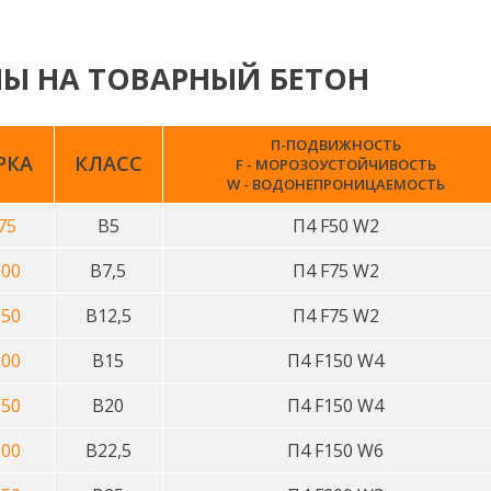
Ы НА ТОВАРНЫЙ БЕТОН
П-ПОДВИЖНОСТЬ
РКА
КЛАСС
F - МОРОЗОУСТОЙЧИВОСТЬ
W - ВОДОНЕПРОНИЦАЕМОСТЬ
75
В5
П4 F50 W2
00
В7,5
П4 F75 W2
50
В12,5
П4 F75 W2
00
В15
П4 F150 W4
50
В20
П4 F150 W4
00
В22,5
П4 F150 W6