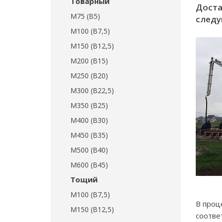
Товарный
Доста
М75 (В5)
следу
М100 (В7,5)
М150 (В12,5)
М200 (В15)
М250 (В20)
М300 (В22,5)
М350 (В25)
М400 (В30)
М450 (В35)
М500 (В40)
М600 (В45)
Тощий
М100 (В7,5)
В проц
М150 (В12,5)
соотве