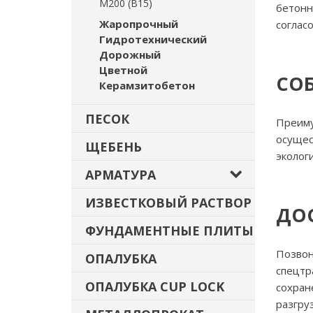
М200 (В15)
бетонн
Жаропрочный
соглас
Гидротехнический
Дорожный
Цветной
СО
Керамзитобетон
ПЕСОК
Преиму
осущес
ЩЕБЕНЬ
эколог
АРМАТУРА
ИЗВЕСТКОВЫЙ РАСТВОР
ДО
ФУНДАМЕНТНЫЕ ПЛИТЫ
Позвон
ОПАЛУБКА
спецтр
ОПАЛУБКА CUP LOCK
сохран
разгру