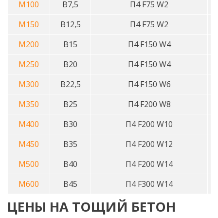
М100
В7,5
П4 F75 W2
М150
В12,5
П4 F75 W2
М200
В15
П4 F150 W4
М250
В20
П4 F150 W4
М300
В22,5
П4 F150 W6
М350
В25
П4 F200 W8
М400
В30
П4 F200 W10
М450
В35
П4 F200 W12
М500
В40
П4 F200 W14
М600
В45
П4 F300 W14
ЦЕНЫ НА ТОЩИЙ БЕТОН